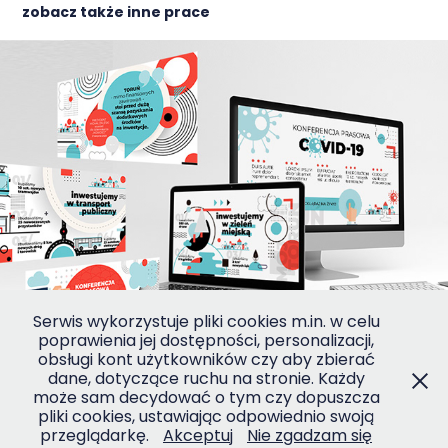
zobacz także inne prace
infografika
2021
Serwis wykorzystuje pliki cookies m.in. w celu
poprawienia jej dostępności, personalizacji,
obsługi kont użytkowników czy aby zbierać
dane, dotyczące ruchu na stronie. Każdy
może sam decydować o tym czy dopuszcza
pliki cookies, ustawiając odpowiednio swoją
przeglądarkę.
Akceptuj
Nie zgadzam się
RED HEAD 2024